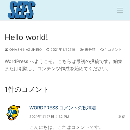
コ
ン
テ
ン
ツ
Hello world!
へ
ス
OHASHIKAZUHIRO
2021年1月27日
未分類
1 コメント
キ
WordPress へようこそ。こちらは最初の投稿です。編集
ッ
または削除し、コンテンツ作成を始めてください。
プ
1件のコメント
WORDPRESS コメントの投稿者
2021年1月27日 4:32 PM
返信
こんにちは、これはコメントです。